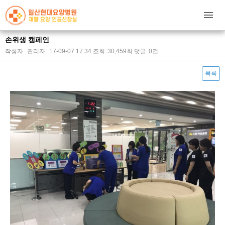
손위생 캠페인
작성자
관리자
17-09-07 17:34
조회
30,459회
댓글
0건
목록
본문