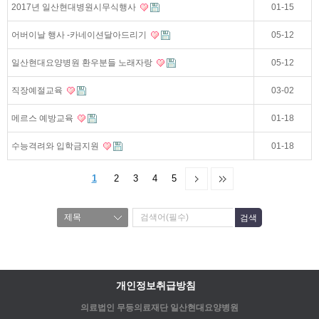
2017년 일산현대병원시무식행사
01-15
어버이날 행사 -카네이션달아드리기
05-12
일산현대요양병원 환우분들 노래자랑
05-12
직장예절교육
03-02
메르스 예방교육
01-18
수능격려와 입학금지원
01-18
1
2
3
4
5
개인정보취급방침
의료법인 무등의료재단 일산현대요양병원