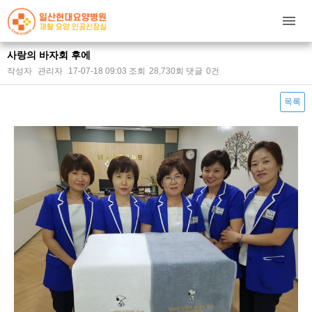
사랑의 바자회 후에
작성자
관리자
17-07-18 09:03
조회
28,730회
댓글
0건
목록
본문