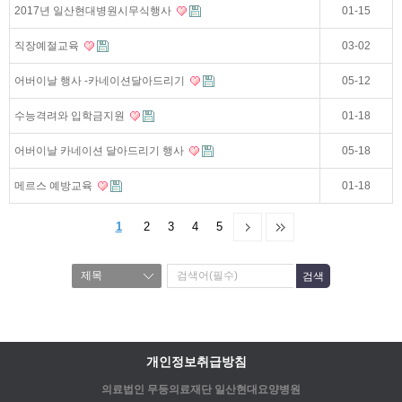
2017년 일산현대병원시무식행사
01-15
직장예절교육
03-02
어버이날 행사 -카네이션달아드리기
05-12
수능격려와 입학금지원
01-18
어버이날 카네이션 달아드리기 행사
05-18
메르스 예방교육
01-18
1
2
3
4
5
개인정보취급방침
의료법인 무등의료재단 일산현대요양병원