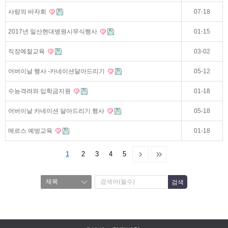
사랑의 바자회
07-18
2017년 일산현대병원시무식행사
01-15
직장예절교육
03-02
어버이날 행사 -카네이션달아드리기
05-12
수능격려와 입학금지원
01-18
어버이날 카네이션 달아드리기 행사
05-18
메르스 예방교육
01-18
1
2
3
4
5