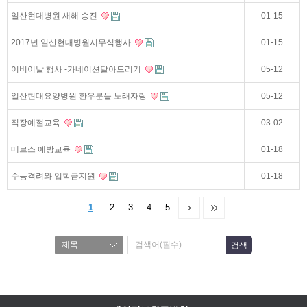
일산현대병원 새해 승진
01-15
2017년 일산현대병원시무식행사
01-15
어버이날 행사 -카네이션달아드리기
05-12
일산현대요양병원 환우분들 노래자랑
05-12
직장예절교육
03-02
메르스 예방교육
01-18
수능격려와 입학금지원
01-18
1
2
3
4
5