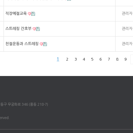
직장예절교육
관리자
스트레칭 간호부
관리자
친절운동과 스트레칭
관리자
1
2
3
4
5
6
7
8
9
일산동구 무궁화로 346 (풍동 218-7)
served.