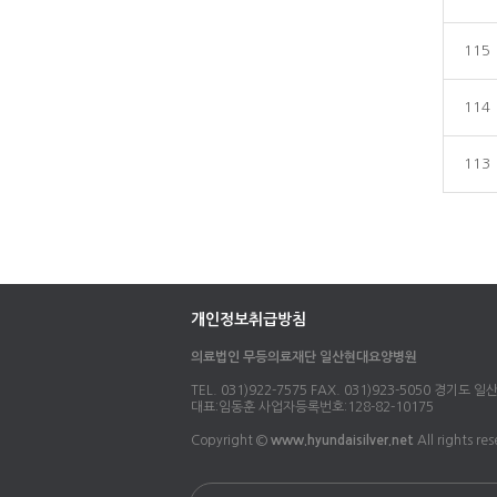
115
114
113
개인정보취급방침
의료법인 무등의료재단 일산현대요양병원
TEL. 031)922-7575 FAX. 031)923-5050 경기도 
대표:임동훈 사업자등록번호:128-82-10175
Copyright ©
www.hyundaisilver.net
All rights re